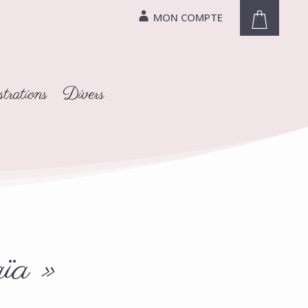
MON COMPTE
trations
Divers
aïa »