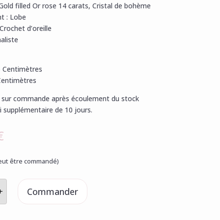
Gold filled Or rose 14 carats, Cristal de bohème
t : Lobe
Crochet d’oreille
aliste
5 Centimètres
Centimètres
sé sur commande après écoulement du stock
i supplémentaire de 10 jours.
€
(peut être commandé)
é
Commander
+