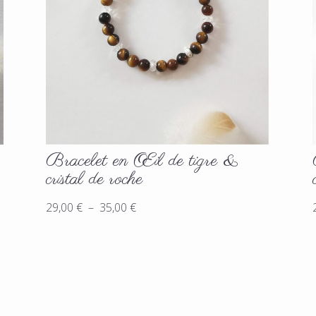
Bracelet en Œil de tigre &
cristal de roche
Plage
29,00
€
–
35,00
€
de
prix :
29,00 €
à
35,00 €