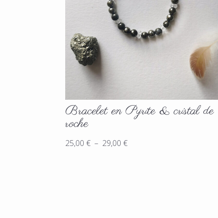
Bracelet en Pyrite & cristal de
roche
Plage
25,00
€
–
29,00
€
de
prix :
25,00 €
à
29,00 €