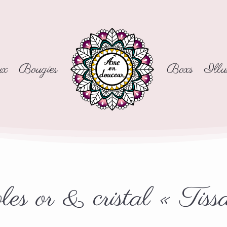
ux
Bougies
Boxs
Illus
les or & cristal « Tiss