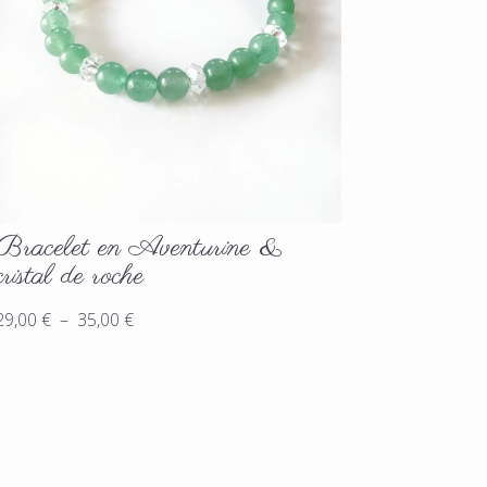
Bracelet en Aventurine &
cristal de roche
Plage
29,00
€
–
35,00
€
de
prix :
29,00 €
à
35,00 €