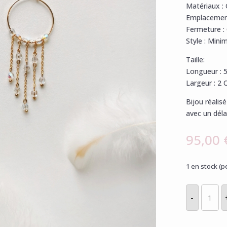
Matériaux : 
Emplacemen
Fermeture : 
Style : Minim
Taille:
Longueur : 
Largeur : 2 
Bijou réali
avec un déla
95,00
1 en stock 
quantit
de
-
Créoles
or
&
cristal