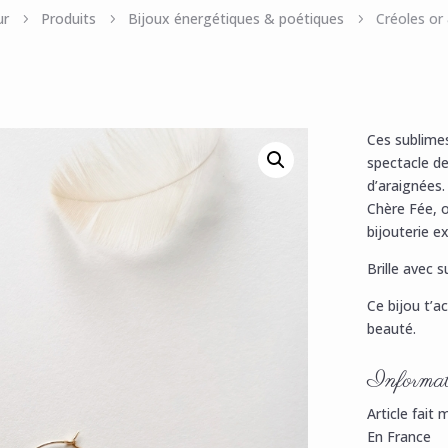
ur
Produits
Bijoux énergétiques & poétiques
Créoles or 
5
5
5
Ces sublimes
spectacle de
d’araignées.
Chère Fée, o
bijouterie e
Brille avec s
Ce bijou t’
beauté.
Informat
Article fait 
En France